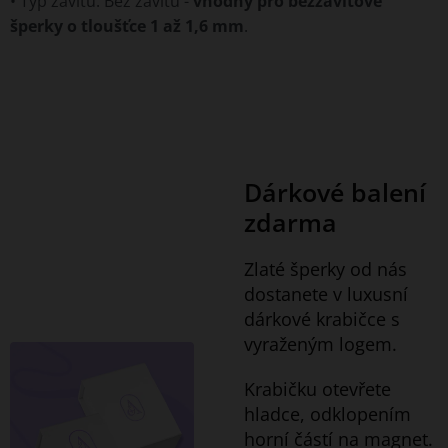
• Typ závitu: Bez závitu -
vhodný pro bezzávitové
šperky o tloušťce 1 až 1,6 mm
.
Dárkové balení
zdarma
Zlaté šperky od nás
dostanete v luxusní
dárkové krabičce s
vyraženým logem.
Krabičku otevřete
hladce, odklopením
horní částí na magnet.