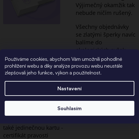
Výjimečný okamžik tak
nebude ničím rušený.
Všechny objednávky
se zlatými šperky navíc
balíme do
ekologických avšak
elegantních
Používáme cookies, abychom Vám umožnili pohodlné
papírových krabic.
prohlížení webu a díky analýze provozu webu neustále
zlepšovali jeho funkce, výkon a použitelnost.
Certifikát
pravosti
Nastavení
Ke všem
Souhlasím
zlatým
šperkům od nás obdržíte
také jedinečnou kartu -
certifikát pravosti