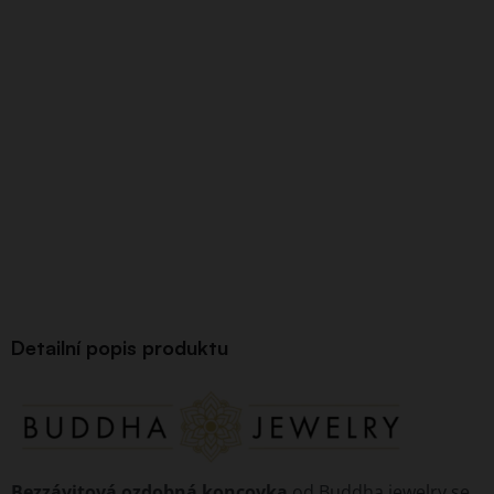
Detailní popis produktu
Bezzávitová ozdobná koncovka
od Buddha jewelry se