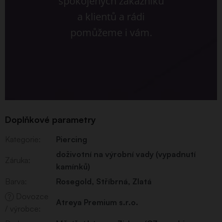
spokojených zákazníků
a klientů a rádi
pomůžeme i vám.
Doplňkové parametry
Kategorie
:
Piercing
doživotní na výrobní vady (vypadnutí
Záruka
:
kamínků)
Barva
:
Rosegold
,
Stříbrná
,
Zlatá
Dovozce
?
Atreya Premium s.r.o.
/ výrobce
: