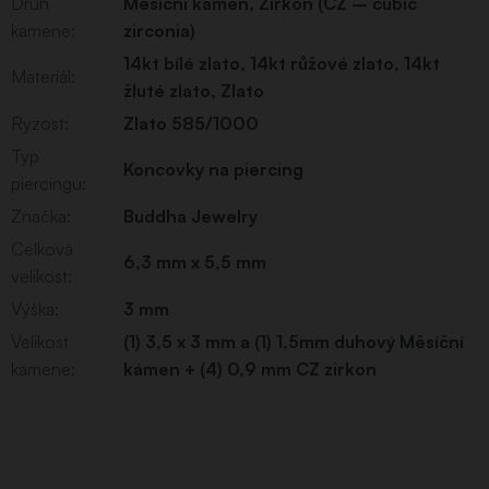
Druh
Měsíční kámen, Zirkon (CZ – cubic
kamene
:
zirconia)
14kt bílé zlato
,
14kt růžové zlato
,
14kt
Materiál
:
žluté zlato
,
Zlato
Ryzost
:
Zlato 585/1000
Typ
Koncovky na piercing
piercingu
:
Značka
:
Buddha Jewelry
Celková
6,3 mm x 5,5 mm
velikost
:
Výška
:
3 mm
Velikost
(1) 3,5 x 3 mm a (1) 1,5mm duhový Měsíční
kamene
:
kámen + (4) 0,9 mm CZ zirkon