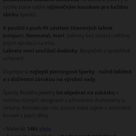
rychle stane vaším
výjimečným kouskem pro každou
sbírku
šperků.
K použití s push-fit závitem titanových labret
Junipurr, Neometal, Inari
(labrety bez závitu) i většiny
jiných výrobců na trhu.
Labreta není součástí dodávky
. Bezpečné a spolehlivé
uchycení.
Dopřejte si
nejlepší piercingové šperky
-
ručně leštěné
a s doživotní zárukou na výrobní vady.
Šperky Buddha jewelry
lze objednat na zakázku
v
mnoha různých designech s přírodními drahokamy a
zirkony. Kontaktujte nás, pokud máte zájem o konkrétní
kousek z jejich dílny.
• Materiál:
14kt
zlato