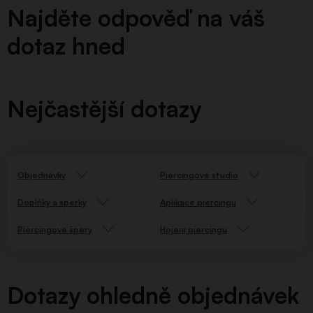
Najděte odpověď na váš
dotaz hned
Nejčastější dotazy
Objednávky
Piercingové studio
Doplňky a šperky
Aplikace piercingu
Piercingové špery
Hojení piercingu
Dotazy ohledně objednávek