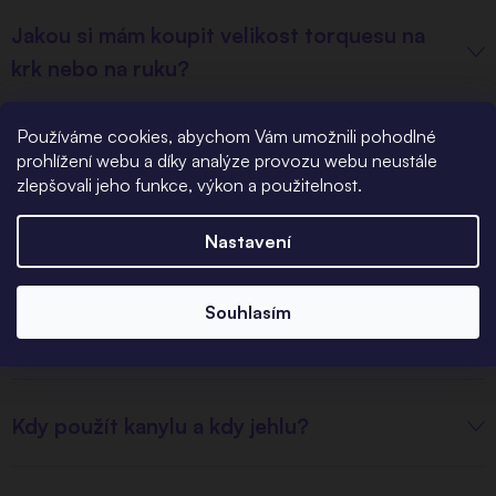
Jakou si mám koupit velikost torquesu na
krk nebo na ruku?
Používáme cookies, abychom Vám umožnili pohodlné
prohlížení webu a díky analýze provozu webu neustále
zlepšovali jeho funkce, výkon a použitelnost.
Dotazy ohledně aplikace
piercingu
Nastavení
Souhlasím
Jaký je rozdíl mezi kanylou a jehlou?
Kdy použít kanylu a kdy jehlu?