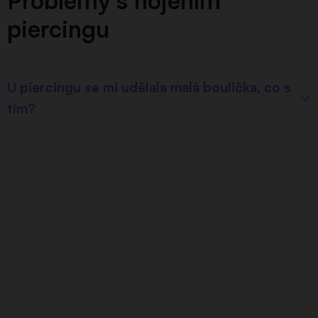
Problémy s hojením
piercingu
U piercingu se mi udělala malá boulička, co s
tím?