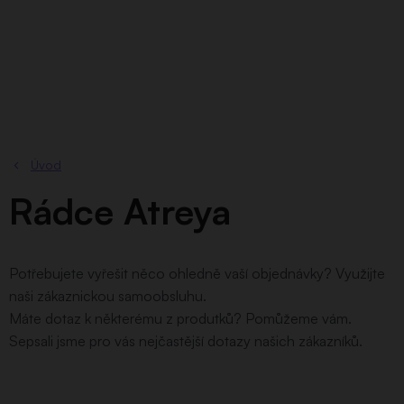
Přejít
na
obsah
Rádce Atreya
Potřebujete vyřešit něco ohledně vaší objednávky? Využijte
naši zákaznickou samoobsluhu.
Máte dotaz k některému z produtků? Pomůžeme vám.
Sepsali jsme pro vás nejčastější dotazy našich zákazníků.