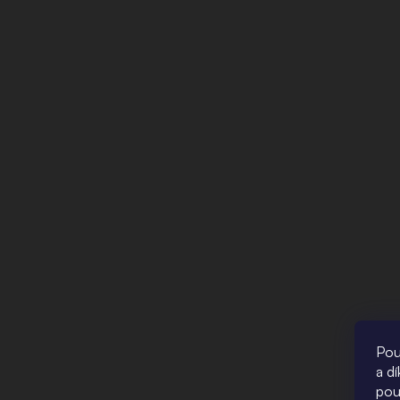
Pou
a d
pou