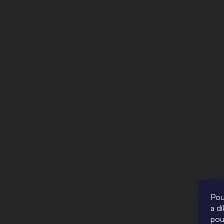
Pou
a d
pou