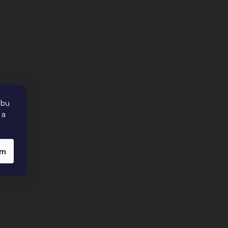
ebu
 a
ím