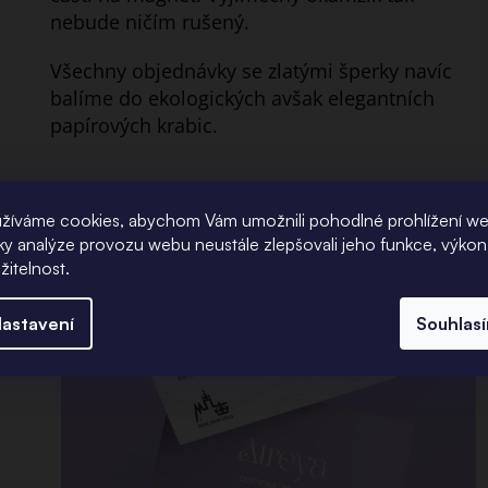
nebude ničím rušený.
Všechny objednávky se zlatými šperky navíc
balíme do ekologických avšak elegantních
papírových krabic.
žíváme cookies, abychom Vám umožnili pohodlné prohlížení w
íky analýze provozu webu neustále zlepšovali jeho funkce, výkon
žitelnost.
u -
astavení
Souhlas