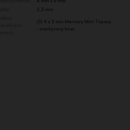
elková velikost
:
8 mm x 5 mm
ýška
:
2,3 mm
elikost
(3) 4 x 2 mm Mercury Mist Topazy
ednotlivých
- markýzový brus
amenů
: