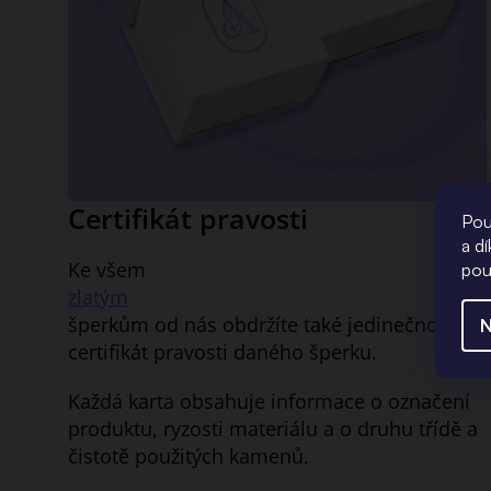
Certifikát pravosti
Pou
a d
Ke všem
pou
zlatým
šperkům od nás obdržíte také jedinečnou kart
N
certifikát pravosti daného šperku.
Každá karta obsahuje informace o označení
produktu, ryzosti materiálu a o druhu třídě a
čistotě použitých kamenů.