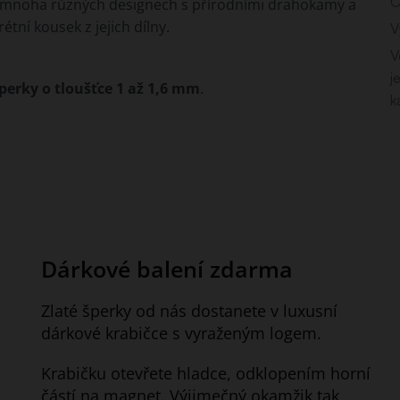
C
mnoha různých designech s přírodními drahokamy a
tní kousek z jejich dílny.
V
V
j
perky o tloušťce 1 až 1,6 mm
.
k
Dárkové balení zdarma
Zlaté šperky od nás dostanete v luxusní
dárkové krabičce s vyraženým logem.
Krabičku otevřete hladce, odklopením horní
částí na magnet. Výjimečný okamžik tak