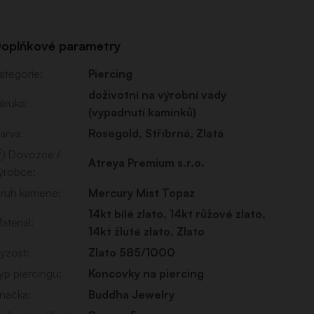
oplňkové parametry
ategorie
:
Piercing
doživotní na výrobní vady
áruka
:
(vypadnutí kamínků)
arva
:
Rosegold
,
Stříbrná
,
Zlatá
Dovozce /
?
Atreya Premium s.r.o.
ýrobce
:
ruh kamene
:
Mercury Mist Topaz
14kt bílé zlato
,
14kt růžové zlato
,
ateriál
:
14kt žluté zlato
,
Zlato
yzost
:
Zlato 585/1000
yp piercingu
:
Koncovky na piercing
načka
:
Buddha Jewelry