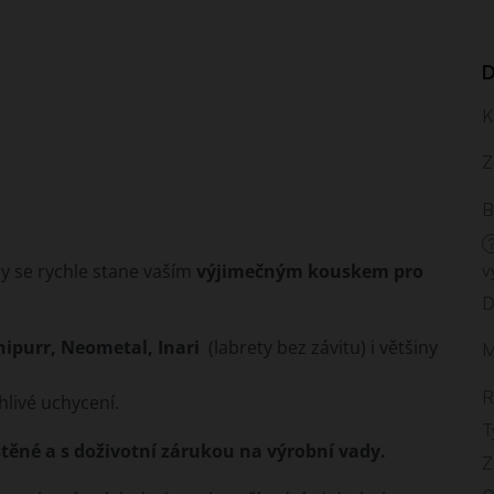
D
K
Z
B
v
y se rychle stane vaším
výjimečným kouskem pro
D
unipurr, Neometal, Inari
(labrety bez závitu) i většiny
M
R
hlivé uchycení.
T
štěné a s doživotní zárukou na výrobní vady.
Z