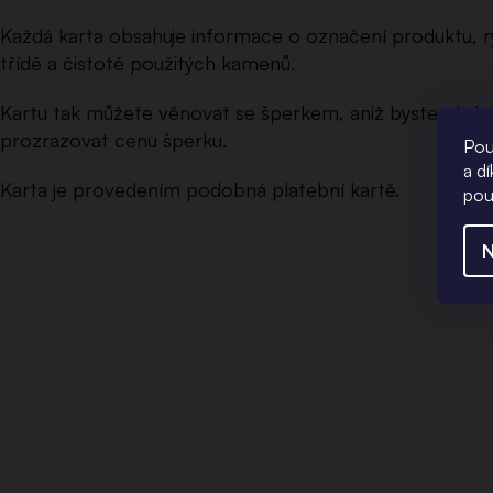
Každá karta obsahuje informace o označení produktu, ry
třídě a čistotě použitých kamenů.
Kartu tak můžete věnovat se šperkem, aniž byste obd
prozrazovat cenu šperku.
Pou
a d
Karta je provedením podobná platební kartě.
pou
N