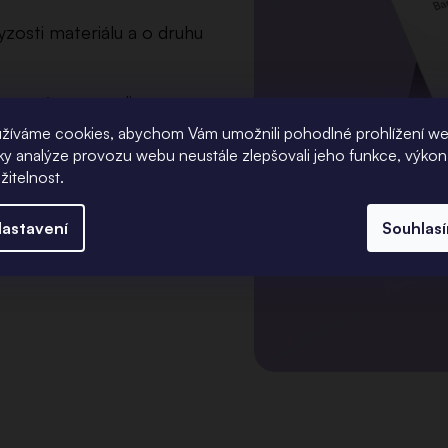
zosti materiálu a o druhu
arovanému museli
žíváme cookies, abychom Vám umožnili pohodlné prohlížení w
íky analýze provozu webu neustále zlepšovali jeho funkce, výkon
žitelnost.
astavení
Souhlas