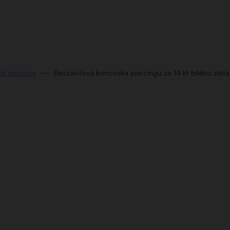
tý piercing
Bezzávitová koncovka piercingu ze 14 kt bílého zlat