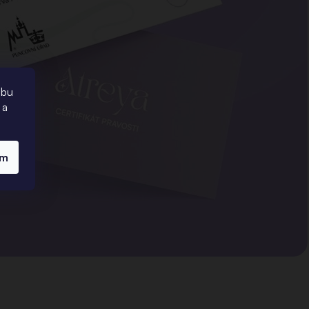
ebu
 a
ím