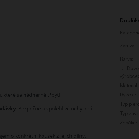
Doplňk
Kategori
Záruka
:
Barva
:
Dovo
?
výrobce
:
Materiál
:
, které se nádherně třpytí.
Ryzost
:
Typ pier
dodávky
. Bezpečné a spolehlivé uchycení.
Typ zavír
Značka
:
m o konkrétní kousek z jejich dílny.