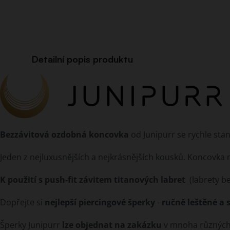
Detailní popis produktu
Bezzávitová ozdobná koncovka
od Junipurr se rychle sta
Jeden z nejluxusnějších a nejkrásnějších kousků. Koncovka 
K použití s push-fit závitem titanových labret
(labrety be
Dopřejte si
nejlepší piercingové šperky
-
ručně leštěné a 
Šperky Junipurr
lze objednat na zakázku
v mnoha různých s