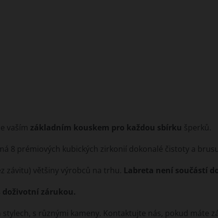
ne vaším
základním kouskem pro každou sbírku
šperků.
má 8 prémiových kubických zirkonií dokonalé čistoty a brusu
z závitu) většiny výrobců na trhu.
Labreta není součástí 
s doživotní zárukou.
tylech, s různými kameny. Kontaktujte nás, pokud máte záje