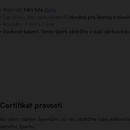
• Materiál:
14kt bílé
zlato
• Typ závitu: Bez závitu/push-fit
vhodný pro šperky o tlouš
• Rozměry: 7 mm x 7 mm
• Dárkové balení: Tento šperk obdržíte v naší dárkové kr
Certifikát pravosti
Ke všem zlatým šperkům od nás obdržíte také jedinečnou
daného šperku.