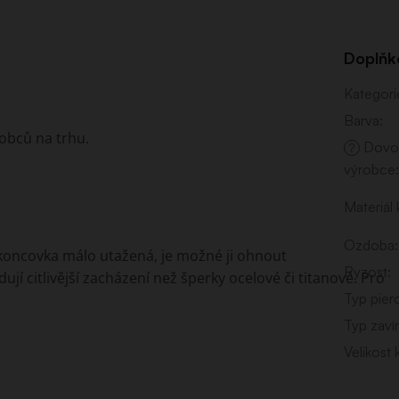
Doplňk
Kategori
Barva
:
robců na trhu.
Dovo
?
výrobce
:
Materiál
Ozdoba
:
 koncovka málo utažená, je možné ji ohnout
Ryzost
:
jí citlivější zacházení než šperky ocelové či titanové. Pro
Typ pier
Typ zavír
Velikost