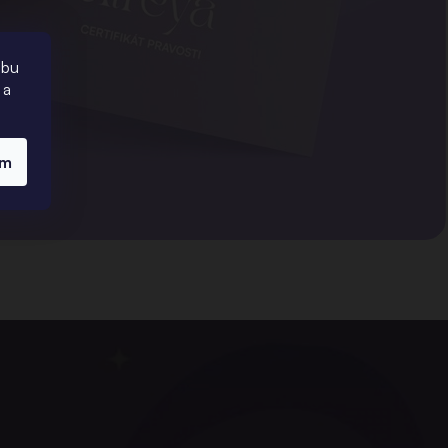
ebu
 a
ím