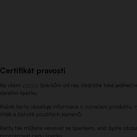
Certifikát pravosti
Ke všem
zlatým
šperkům od nás obdržíte také jedinečnou
daného šperku.
Každá karta obsahuje informace o označení produktu, ry
třídě a čistotě použitých kamenů.
Kartu tak můžete věnovat se šperkem, aniž byste obd
prozrazovat cenu šperku.