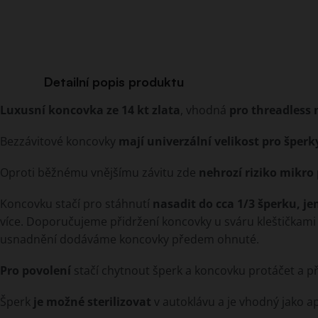
Detailní popis produktu
Luxusní koncovka ze 14 kt zlata
, vhodná
pro threadless 
Bezzávitové koncovky
mají univerzální velikost pro šperk
Oproti běžnému vnějšímu závitu zde
nehrozí riziko mikro
Koncovku stačí pro stáhnutí
nasadit do cca 1/3 šperku, je
více.
Doporučujeme přidržení koncovky u sváru kleštičkami pro
usnadnění dodáváme koncovky předem ohnuté.
Pro povolení
stačí chytnout šperk a koncovku protáčet a 
Šperk
je možné sterilizovat
v autoklávu a je vhodný jako ap