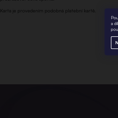
Karta je provedením podobná platební kartě.
Pou
a d
pou
N