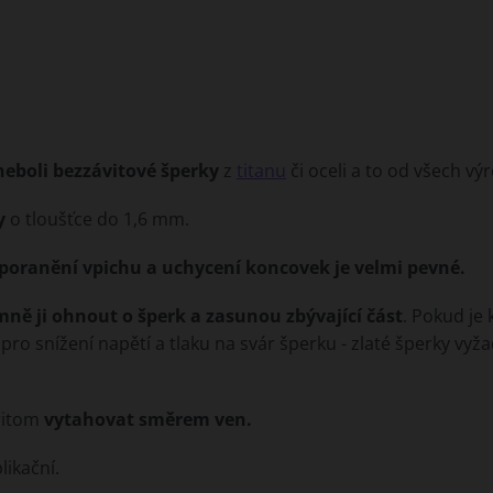
neboli bezzávitové šperky
z
titanu
či oceli a to od všech vý
y
o tloušťce do 1,6 mm.
 poranění vpichu a uchycení koncovek je velmi pevné.
mně ji ohnout o šperk a zasunou zbývající část
. Pokud je
 snížení napětí a tlaku na svár šperku - zlaté šperky vyžadu
přitom
vytahovat směrem ven.
likační.