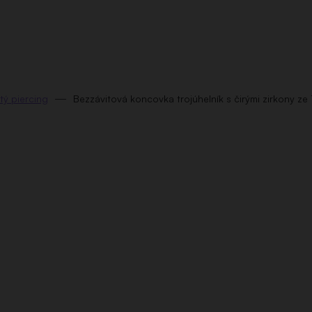
tý piercing
Bezzávitová koncovka trojúhelník s čirými zirkony ze