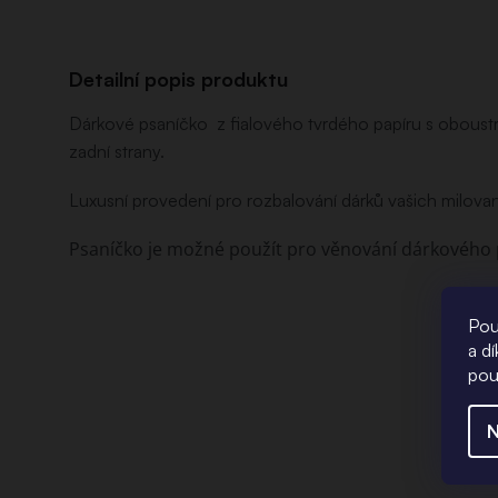
Detailní popis produktu
Dárkové psaníčko z fialového tvrdého papíru s oboust
zadní strany.
Luxusní provedení pro rozbalování dárků vašich milova
Psaníčko je možné použít pro věnování dárkového 
Pou
a d
pou
N