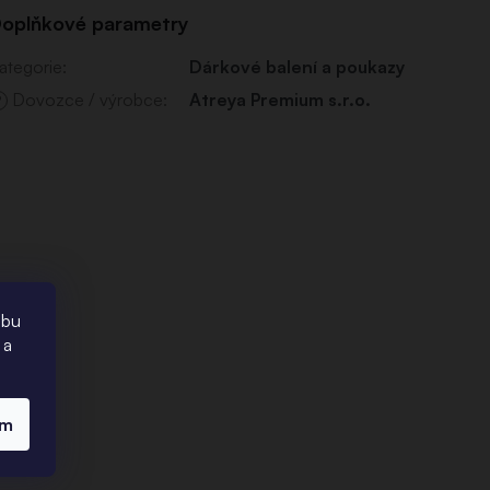
oplňkové parametry
ategorie
:
Dárkové balení a poukazy
Dovozce / výrobce
:
Atreya Premium s.r.o.
?
ebu
 a
ím