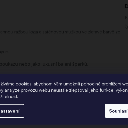
D
K
rannou ražbou loga a saténovou stužkou ve zlatavé barvě ze
ných.
poukazu nebo jako luxusní balení šperků.
žíváme cookies, abychom Vám umožnili pohodlné prohlížení w
íky analýze provozu webu neustále zlepšovali jeho funkce, výkon
žitelnost.
astavení
Souhlas