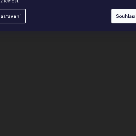
žitelnost.
astavení
Souhlas