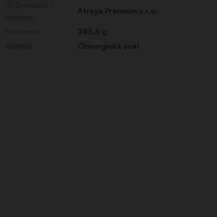
Dovozce /
?
Atreya Premium s.r.o.
výrobce
:
Hmotnost
:
245,6 g
Materiál
:
Chirurgická ocel