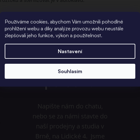
Používáme cookies, abychom Vám umožnili pohodlné
prohlížení webu a díky analýze provozu webu neustále
zlepšovali jeho funkce, výkon a použitelnost.
Nastavení
Potřebujete
Souhlasím
poradit?
Napište nám do chatu,
nebo se za námi stavte do
naší prodejny a studia v
Brně, na Lidické 4. Jsme