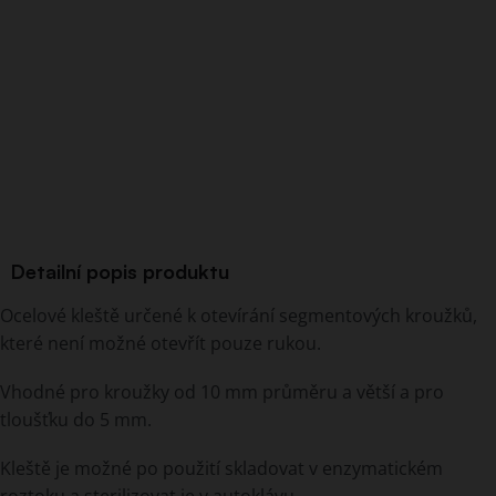
Detailní popis produktu
Ocelové kleště určené k otevírání segmentových kroužků,
které není možné otevřít pouze rukou.
Vhodné pro kroužky od 10 mm průměru a větší a pro
tloušťku do 5 mm.
Kleště je možné po použití skladovat v enzymatickém
roztoku a sterilizovat je v autoklávu.