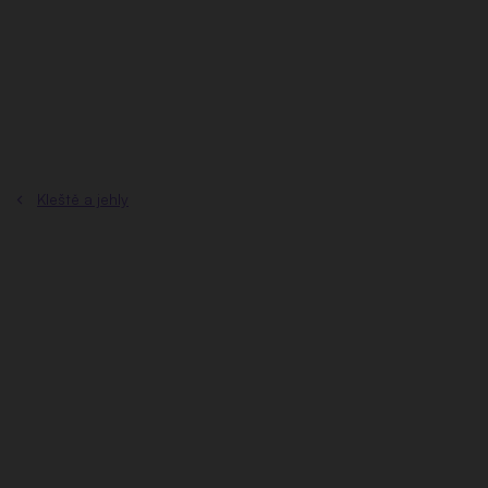
Přejít
na
obsah
Kleště a jehly