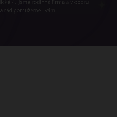
dické 4. Jsme rodinná firma a v oboru
ů a rád pomůžeme i vám.