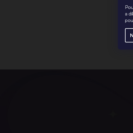
Pou
a d
pou
N