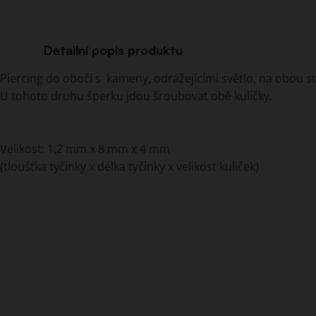
Detailní popis produktu
Piercing do obočí s kameny, odrážejícími světlo, na obou s
U tohoto druhu šperku jdou šroubovat obě kuličky.
Velikost: 1,2 mm x 8 mm x 4 mm
(tloušťka tyčinky x délka tyčinky x velikost kuliček)