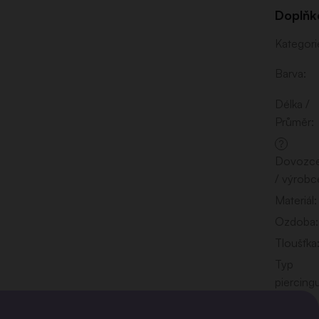
Doplňk
Kategori
Barva
:
Délka /
Průměr
:
?
Dovozc
/ výrobc
Materiál
:
Ozdoba
:
Tloušťka
Typ
piercing
Typ