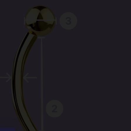
zavírání
:
Umístění
piercing