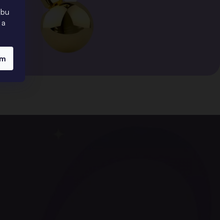
ebu
 a
ím