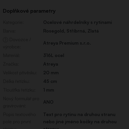
Doplňkové parametry
Kategorie
:
Ocelové náhrdelníky s rytinami
Barva
:
Rosegold
,
Stříbrná
,
Zlatá
Dovozce /
?
Atreya Premium s.r.o.
výrobce
:
Materiál
:
316L ocel
Značka
:
Atreya
Velikost přívěsku
:
20 mm
Délka řetízku
:
45 cm
Tloušťka řetízku
:
1 mm
Nový formulář pro
ANO
gravírování
:
Popis textového
Text pro rytinu na druhou stranu
pole pro první
nebo jiné jméno kočky na druhou
stranu
:
stranu: