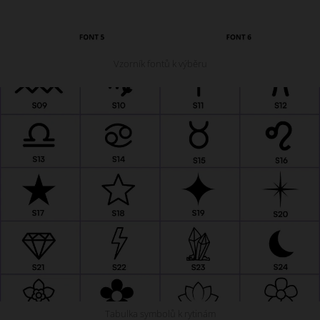
Vzorník fontů k výběru
Tabulka symbolů k rytinám