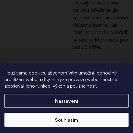
- každý zirkon svou
barvou představuje
konkrétní měsíc v roce.
Vašemu šperku tak
můžete vdechnout další
symboly, které jsou pro
vás důležité.
Používáme cookies, abychom Vám umožnili pohodlné
prohlížení webu a díky analýze provozu webu neustále
Personalizováno v
zlepšovali jeho funkce, výkon a použitelnost.
Česku
Nastavení
Všechny šperky s rytinami
Souhlasím
pro vás navrhujeme a
gravírujeme v naší dílně v