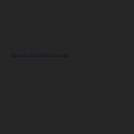
Přejít
na
obsah
Ocelové náhrdelníky s rytinami