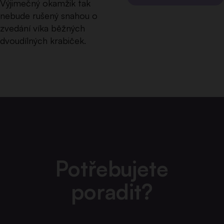
Výjimečný okamžik tak
nebude rušený snahou o
zvedání víka běžných
dvoudílných krabiček.
Potřebujete
poradit?