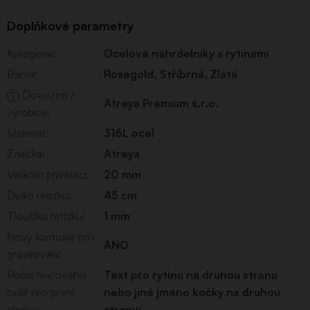
Doplňkové parametry
Kategorie
:
Ocelové náhrdelníky s rytinami
Barva
:
Rosegold
,
Stříbrná
,
Zlatá
Dovozce /
?
Atreya Premium s.r.o.
výrobce
:
Materiál
:
316L ocel
Značka
:
Atreya
Velikost přívěsku
:
20 mm
Délka řetízku
:
45 cm
Tloušťka řetízku
:
1 mm
Nový formulář pro
ANO
gravírování
:
Popis textového
Text pro rytinu na druhou stranu
pole pro první
nebo jiné jméno kočky na druhou
stranu
:
stranu: