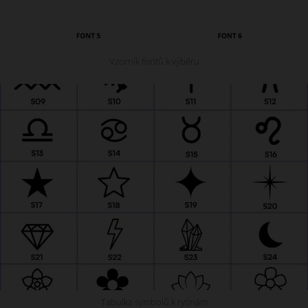
Vzorník fontů k výběru
Tabulka symbolů k rytinám