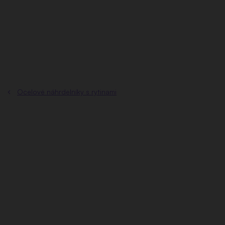
Přejít
na
obsah
Ocelové náhrdelníky s rytinami