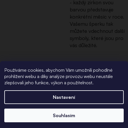
- každý zirkon svou
barvou představuje
konkrétní měsíc v roce.
Vašemu šperku tak
můžete vdechnout další
symboly, které jsou pro
vás důležité.
Používáme cookies, abychom Vám umožnili pohodlné
prohlížení webu a díky analýze provozu webu neustále
Personalizováno v
zlepšovali jeho funkce, výkon a použitelnost.
Česku
Nastavení
Všechny šperky s rytinami
Souhlasím
pro vás navrhujeme a
gravírujeme v naší dílně v