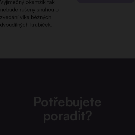
Výjimečný okamžik tak
nebude rušený snahou o
zvedání víka běžných
dvoudílných krabiček.
Potřebujete
poradit?