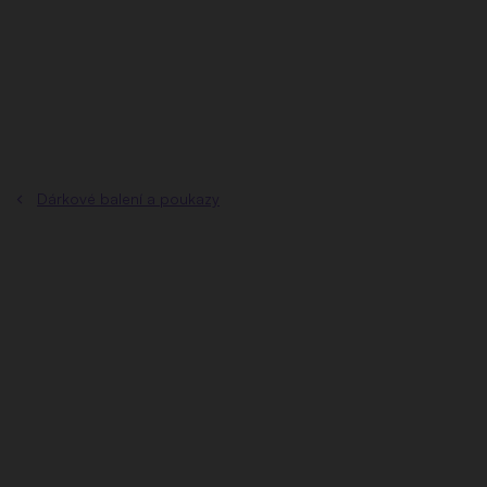
Přejít
na
obsah
Dárkové balení a poukazy