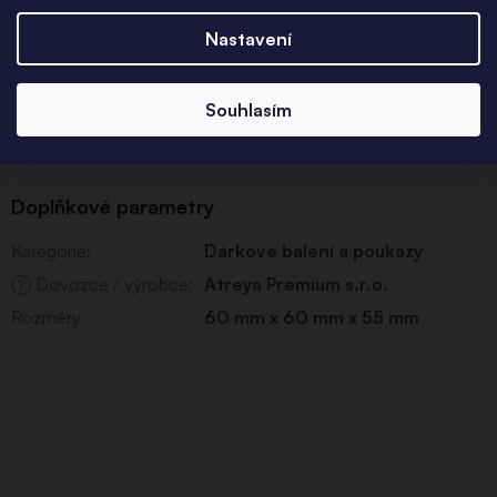
Detailní popis produktu
Nastavení
Luxusní růžová sametová krabička se zavazováním na
stuhu.
Souhlasím
Krabička je vhodná na jeden prstýnek.
Doplňkové parametry
Kategorie
:
Dárkové balení a poukazy
Dovozce / výrobce
:
Atreya Premium s.r.o.
?
Rozměry
:
60 mm x 60 mm x 55 mm