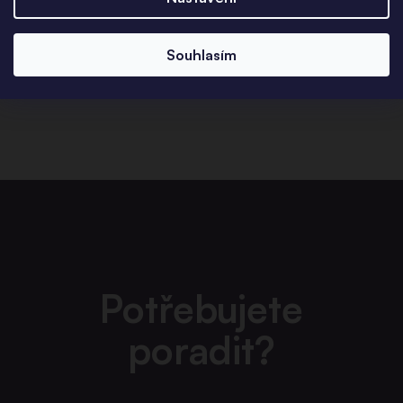
prozrazovat cenu šperku.
Karta je provedením
Souhlasím
podobná platební kartě.
Potřebujete
poradit?