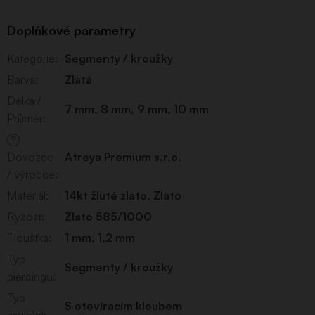
Doplňkové parametry
Kategorie
:
Segmenty / kroužky
Barva
:
Zlatá
Délka /
7 mm
,
8 mm
,
9 mm
,
10 mm
Průměr
:
?
Dovozce
Atreya Premium s.r.o.
/ výrobce
:
Materiál
:
14kt žluté zlato
,
Zlato
Ryzost
:
Zlato 585/1000
Tloušťka
:
1 mm
,
1,2 mm
Typ
Segmenty / kroužky
piercingu
:
Typ
S otevíracím kloubem
zavírání
: