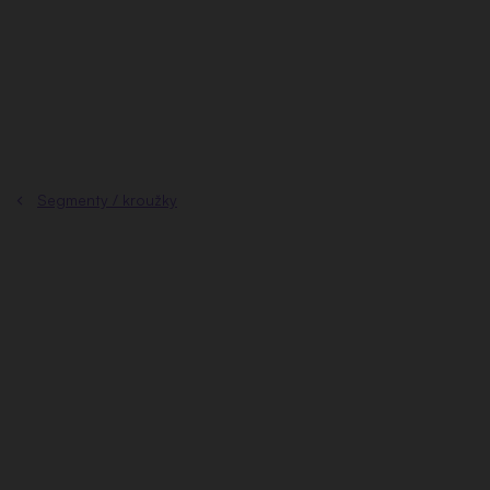
Přejít
na
obsah
Segmenty / kroužky