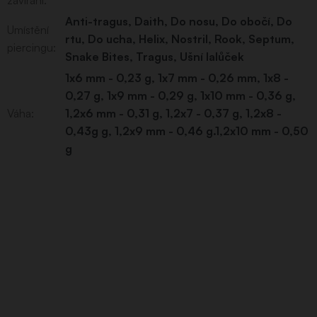
Anti-tragus
,
Daith
,
Do nosu
,
Do obočí
,
Do
Umístění
rtu
,
Do ucha
,
Helix
,
Nostril
,
Rook
,
Septum
,
piercingu
:
Snake Bites
,
Tragus
,
Ušní lalůček
1x6 mm - 0,23 g, 1x7 mm - 0,26 mm, 1x8 -
0,27 g, 1x9 mm - 0,29 g, 1x10 mm - 0,36 g,
Váha
:
1,2x6 mm - 0,31 g, 1,2x7 - 0,37 g, 1,2x8 -
0,43g g, 1,2x9 mm - 0,46 g.1,2x10 mm - 0,50
g