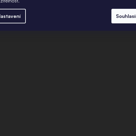
žitelnost.
astavení
Souhlas