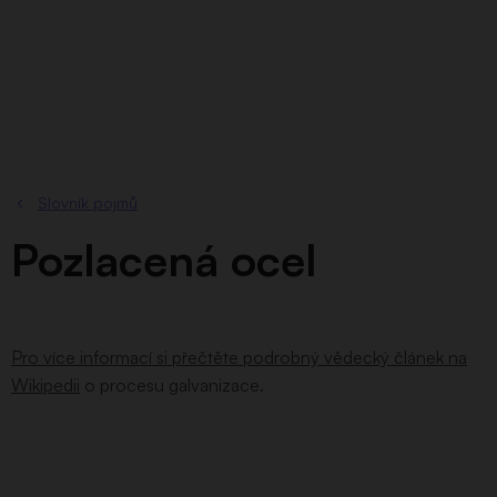
Přejít
na
obsah
Slovník pojmů
Pozlacená ocel
Pro více informací si přečtěte podrobný vědecký článek na
Wikipedii
o procesu galvanizace.