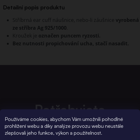
Detailní popis produktu
Stříbrná ear cuff náušnice, nebo-li záušnice
vyrobená
ze stříbra Ag 925/1000
.
Kroužek je
označen puncem ryzosti.
Bez nutnosti propichování ucha, stačí nasadit.
Potřebujete
Používáme cookies, abychom Vám umožnili pohodlné
poradit?
prohlížení webu a díky analýze provozu webu neustále
zlepšovali jeho funkce, výkon a použitelnost.