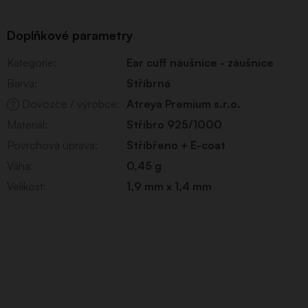
Doplňkové parametry
Kategorie
:
Ear cuff náušnice - záušnice
Barva
:
Stříbrná
Dovozce / výrobce
:
Atreya Premium s.r.o.
?
Materiál
:
Stříbro 925/1000
Povrchová úprava
:
Stříbřeno + E-coat
Váha
:
0,45 g
Velikost
:
1,9 mm x 1,4 mm