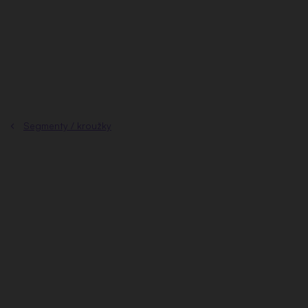
Přejít
na
obsah
Segmenty / kroužky