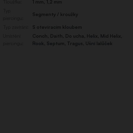
Tloušťka
:
1 mm
,
1,2 mm
Typ
Segmenty / kroužky
piercingu
:
Typ zavírání
:
S otevíracím kloubem
Umístění
Conch
,
Daith
,
Do ucha
,
Helix
,
Mid Helix
,
piercingu
:
Rook
,
Septum
,
Tragus
,
Ušní lalůček