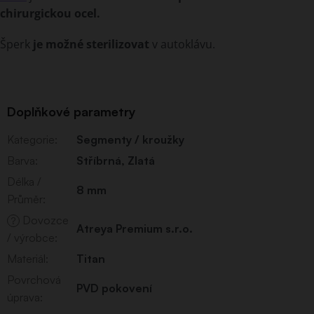
chirurgickou ocel.
Šperk
je možné sterilizovat
v autoklávu.
Doplňkové parametry
Kategorie
:
Segmenty / kroužky
Barva
:
Stříbrná
,
Zlatá
Délka /
8 mm
Průměr
:
Dovozce
?
Atreya Premium s.r.o.
/ výrobce
:
Materiál
:
Titan
Povrchová
PVD pokovení
úprava
: