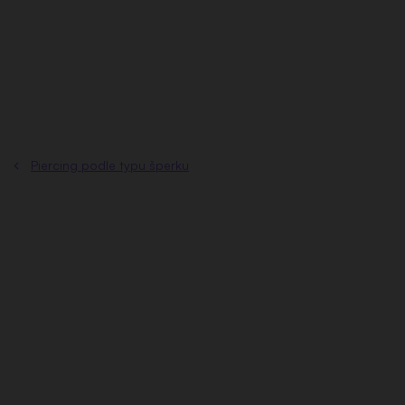
Přejít
na
obsah
Piercing podle typu šperku