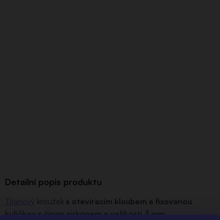
Detailní popis produktu
Titanový
kroužek
s otevíracím kloubem a fixovanou
kuličkou s čirým zirkonem o velikosti 3 mm.