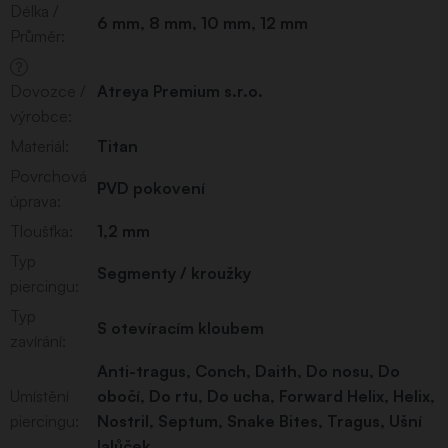
Délka /
6 mm
,
8 mm
,
10 mm
,
12 mm
Průměr
:
?
Dovozce /
Atreya Premium s.r.o.
výrobce
:
Materiál
:
Titan
Povrchová
PVD pokovení
úprava
:
Tloušťka
:
1,2 mm
Typ
Segmenty / kroužky
piercingu
:
Typ
S otevíracím kloubem
zavírání
:
Anti-tragus
,
Conch
,
Daith
,
Do nosu
,
Do
Umístění
obočí
,
Do rtu
,
Do ucha
,
Forward Helix
,
Helix
,
piercingu
:
Nostril
,
Septum
,
Snake Bites
,
Tragus
,
Ušní
lalůček