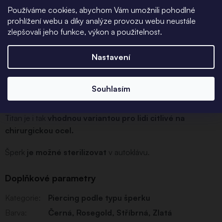
Používáme cookies, abychom Vám umožnili pohodlné
Tloušťka i průměr dle zvolené varianty.
prohlížení webu a díky analýze provozu webu neustále
zlepšovali jeho funkce, výkon a použitelnost.
Titan
je implantační třídy ASTM F-136 ,
Nastavení
Varianty barevné již z výroby jsou barveny pokovením
,
které
pro první vpich nedoporučujeme
jako vhodné. Do
nosu ani do helixu není vhodný kroužek, dokud se piercing
Souhlasím
nezhojí.
Titan je i tak
vhodnou variantou pro lidi citlivé na
chirurgickou ocel.
Šperk
je možné sterilizovat
v autoklávu.
Doplňkové parametry
Kategorie
:
Piercing podle typu šperku
Barva
:
Černá
,
Rosegold
,
Stříbrná
,
Zlatá