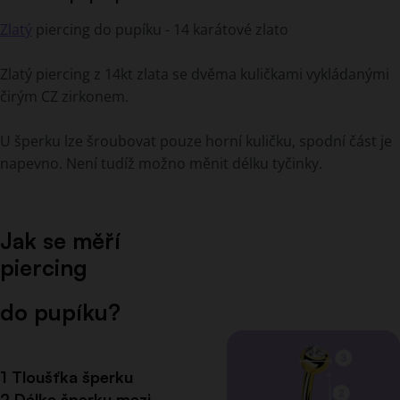
Zlatý
piercing do pupíku - 14 karátové zlato
Zlatý piercing z 14kt zlata se dvěma kuličkami vykládanými
čirým CZ zirkonem.
U šperku lze šroubovat pouze horní kuličku, spodní část je
napevno. Není tudíž možno měnit délku tyčinky.
Jak se měří
piercing
do pupíku?
1 Tloušťka šperku
2 Délka šperku mezi