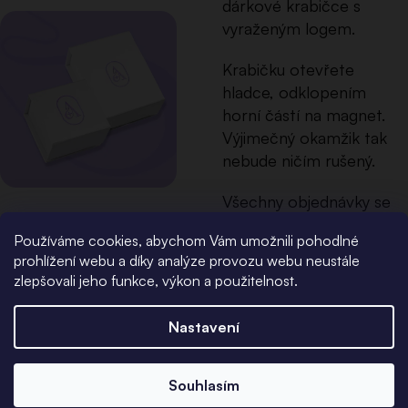
dárkové krabičce s
vyraženým logem.
Krabičku otevřete
hladce, odklopením
horní částí na magnet.
Výjimečný okamžik tak
nebude ničím rušený.
Všechny objednávky se
zlatými šperky navíc
Používáme cookies, abychom Vám umožnili pohodlné
balíme do ekologických
prohlížení webu a díky analýze provozu webu neustále
avšak elegantních
zlepšovali jeho funkce, výkon a použitelnost.
papírových krabic.
Nastavení
Souhlasím