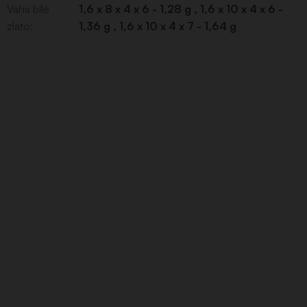
Váha bílé
1,6 x 8 x 4 x 6 - 1,28 g , 1,6 x 10 x 4 x 6 -
zlato
:
1,36 g , 1,6 x 10 x 4 x 7 - 1,64 g