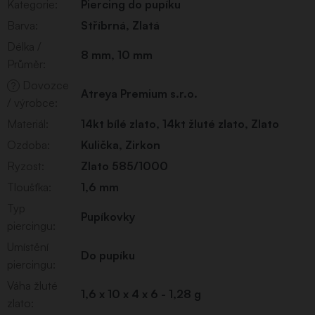
Kategorie
:
Piercing do pupíku
Barva
:
Stříbrná
,
Zlatá
Délka /
8 mm
,
10 mm
Průměr
:
Dovozce
?
Atreya Premium s.r.o.
/ výrobce
:
Materiál
:
14kt bílé zlato
,
14kt žluté zlato
,
Zlato
Ozdoba
:
Kulička
,
Zirkon
Ryzost
:
Zlato 585/1000
Tloušťka
:
1,6 mm
Typ
Pupíkovky
piercingu
:
Umístění
Do pupíku
piercingu
:
Váha žluté
1,6 x 10 x 4 x 6 - 1,28 g
zlato
: