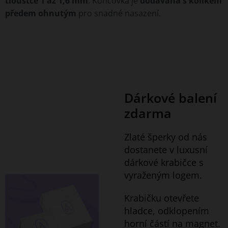
tloušťce 1 až 1,6 mm
. Koncovka je
dodávána s kolíkem
předem ohnutým
pro snadné nasazení.
Dárkové balení
zdarma
Zlaté šperky od nás
dostanete v luxusní
dárkové krabičce s
vyraženým logem.
Krabičku otevřete
hladce, odklopením
horní částí na magnet.