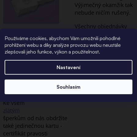
Výjimečný okamžik tak
nebude ničím rušený.
Všechny objednávky
se zlatými šperky navíc
Používáme cookies, abychom Vám umožnili pohodlné
balíme do
prohlížení webu a díky analýze provozu webu neustále
ekologických avšak
zlepšovali jeho funkce, výkon a použitelnost.
elegantních
papírových krabic.
Nastavení
Certifikát
pravosti
Souhlasím
Ke všem
zlatým
šperkům od nás obdržíte
také jedinečnou kartu -
certifikát pravosti