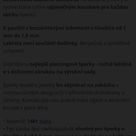
rychle stane vaším
výjimečným kouskem pro každou
sbírku
šperků.
K použití s bezzávitovými labretami v tloušťce od 1
mm do 1,6 mm.
Labreta není součástí dodávky
. Bezpečné a spolehlivé
uchycení.
Dopřejte si
nejlepší piercingové šperky
-
ručně leštěné
a s doživotní zárukou na výrobní vady.
Šperky Buddha jewelry
lze objednat na zakázku
v
mnoha různých designech s přírodními drahokamy a
zirkony. Kontaktujte nás, pokud máte zájem o konkrétní
kousek z jejich dílny.
• Materiál:
14kt
zlato
• Typ závitu: Bez závitu/push-fit
vhodný pro šperky o