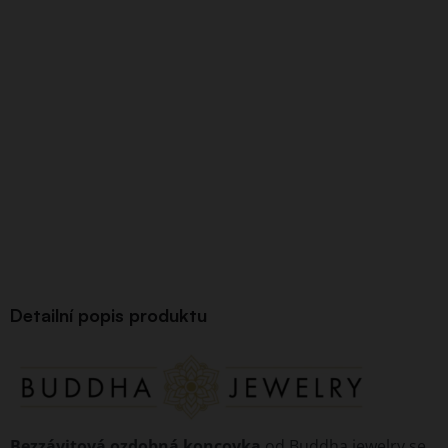
Detailní popis produktu
Bezzávitová ozdobná koncovka
od Buddha jewelry se