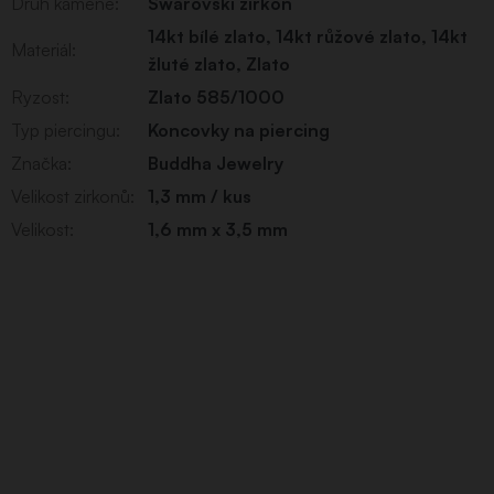
Druh kamene
:
Swarovski zirkon
14kt bílé zlato
,
14kt růžové zlato
,
14kt
Materiál
:
žluté zlato
,
Zlato
Ryzost
:
Zlato 585/1000
Typ piercingu
:
Koncovky na piercing
Značka
:
Buddha Jewelry
Velikost zirkonů
:
1,3 mm / kus
Velikost
:
1,6 mm x 3,5 mm