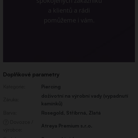
spokojených zákazníků
a klientů a rádi
pomůžeme i vám.
Doplňkové parametry
Kategorie
:
Piercing
doživotní na výrobní vady (vypadnutí
Záruka
:
kamínků)
Barva
:
Rosegold
,
Stříbrná
,
Zlatá
Dovozce /
?
Atreya Premium s.r.o.
výrobce
: