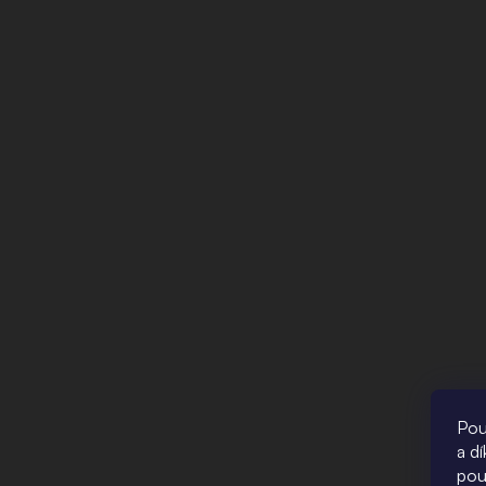
Pou
a d
pou