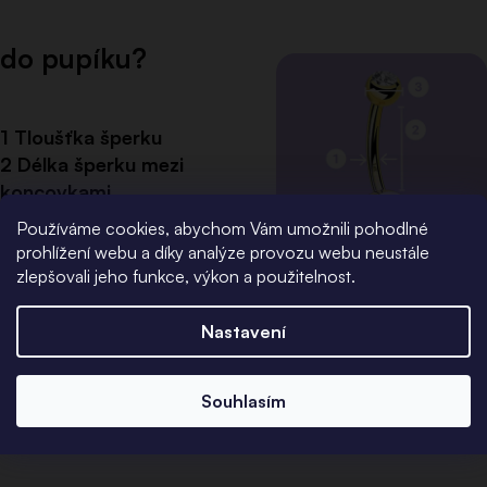
do pupíku?
1 Tloušťka šperku
2 Délka šperku mezi
koncovkami
3 Velikost koncovek (horní
Používáme cookies, abychom Vám umožnili pohodlné
a spodní kulička)
prohlížení webu a díky analýze provozu webu neustále
zlepšovali jeho funkce, výkon a použitelnost.
Výsledná velikost pak může
vypadat například takto: 1,6
Nastavení
mm x 10 mm x 5 mm & 8
mm
Souhlasím