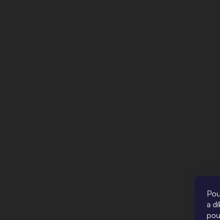
Pou
a d
pou