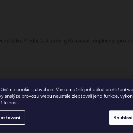
novém lůžku. Přední část stříbrných náušnic doplněna epoxi
žíváme cookies, abychom Vám umožnili pohodlné prohlížení w
íky analýze provozu webu neustále zlepšovali jeho funkce, výkon
žitelnost.
astavení
Souhlas