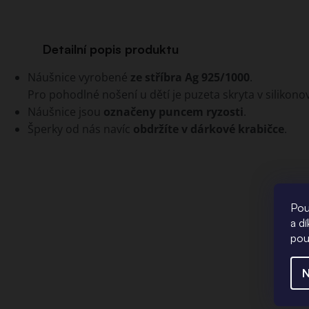
Detailní popis produktu
Náušnice vyrobené
ze stříbra Ag 925/1000
.
Pro pohodlné nošení u dětí je puzeta skryta v siliko
Náušnice jsou
označeny puncem ryzosti
.
Šperky od nás navíc
obdržíte v dárkové krabičce
.
Pou
a d
pou
N