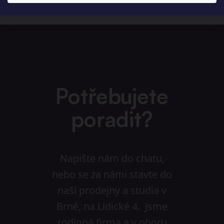
Potřebujete
poradit?
Napište nám do chatu,
nebo se za námi stavte do
naší prodejny a studia v
Brně, na Lidické 4. Jsme
rodinná firma a v oboru