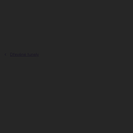
Přejít
na
obsah
Dřevěné tunely