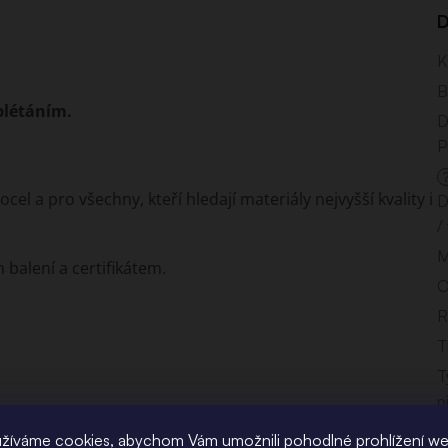
D
K
B
plétáním.
D
P
cel a pro všechny, kteří hledají materiály nejvyšší kvality i
D
/
M
balení a certifikátem.
O
R
T
T
p
T
žíváme cookies, abychom Vám umožnili pohodlné prohlížení w