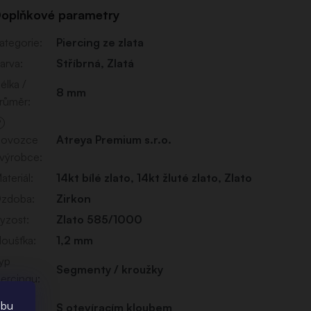
oplňkové parametry
ategorie
:
Piercing ze zlata
arva
:
Stříbrná
,
Zlatá
élka /
8 mm
růměr
:
?
ovozce
Atreya Premium s.r.o.
 výrobce
:
ateriál
:
14kt bílé zlato
,
14kt žluté zlato
,
Zlato
zdoba
:
Zirkon
yzost
:
Zlato 585/1000
loušťka
:
1,2 mm
yp
Segmenty / kroužky
iercingu
:
yp
ebu
S otevíracím kloubem