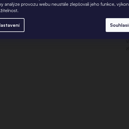
z
íky analýze provozu webu neustále zlepšovali jeho funkce, výkon
žitelnost.
U
astavení
Souhlas
p
V
z