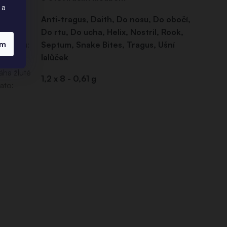
avírání
:
 a
Anti-tragus
,
Daith
,
Do nosu
,
Do obočí
,
místění
Do rtu
,
Do ucha
,
Helix
,
Nostril
,
Rook
,
ím
iercingu
:
Septum
,
Snake Bites
,
Tragus
,
Ušní
lalůček
áha žluté
1,2 x 8 - 0,61 g
lato
: