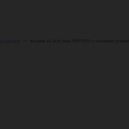
tý piercing
Kroužek ze 14 kt zlata 585/1000 s otevíráním proplét