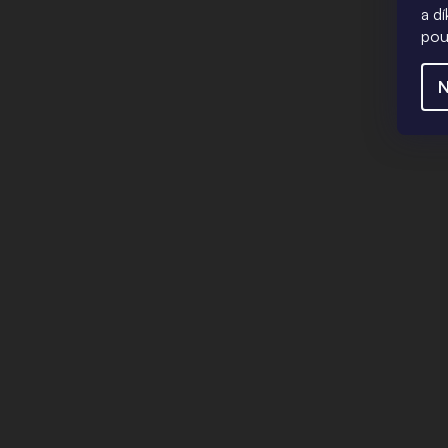
a d
pou
N