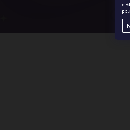
a d
pou
N