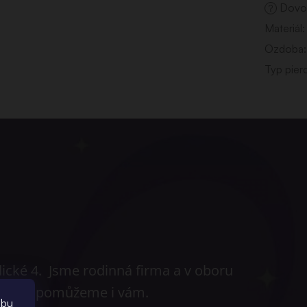
Dovoz
?
Materiál
:
Ozdoba
:
Typ pier
dické 4. Jsme rodinná firma a v oboru
ů a rád pomůžeme i vám.
ebu