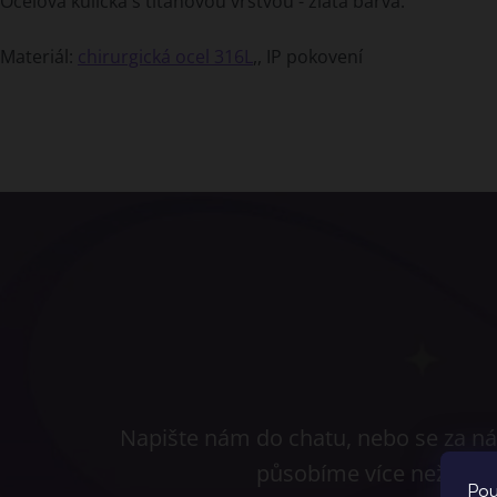
Ocelová kulička s titanovou vrstvou - zlatá barva.
Materiál:
chirurgická ocel 316L
,, IP pokovení
Napište nám do chatu, nebo se za nám
působíme více než 10 l
Pou