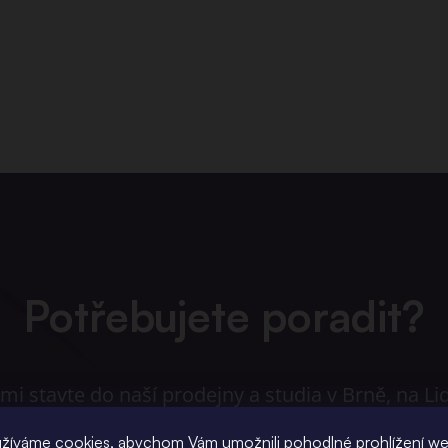
Potřebujete poradit?
i stavte do naší prodejny a studia v Brně, na Li
et. Máme tisíce spokojených zákazníků a klient
žíváme cookies, abychom Vám umožnili pohodlné prohlížení w