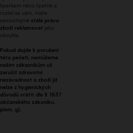
šperkem něco špatně a
rozbil se vám, máte
samozřejmě
stále právo
zboží reklamovat
jako
obvykle.
Pokud dojde k porušení
této pečeti, nemůžeme
našim zákazníkům už
zaručit zdravotní
nezávadnost a zboží již
nelze z hygienických
důvodů vrátit dle § 1837
občanského zákoníku.
písm. g).