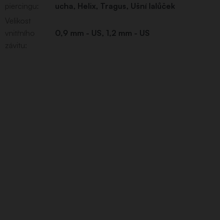
piercingu
:
ucha
,
Helix
,
Tragus
,
Ušní lalůček
Velikost
vnitřního
0,9 mm - US
,
1,2 mm - US
závitu
: