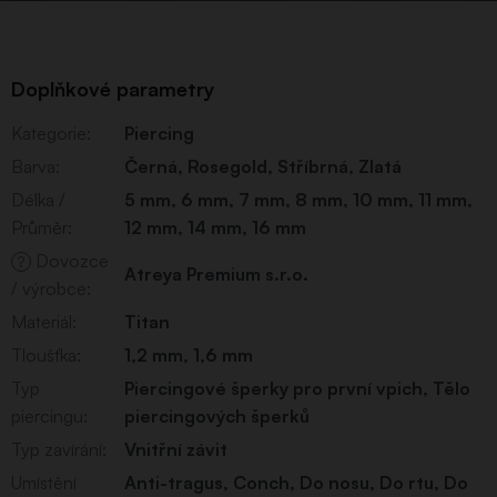
Doplňkové parametry
Kategorie
:
Piercing
Barva
:
Černá
,
Rosegold
,
Stříbrná
,
Zlatá
Délka /
5 mm
,
6 mm
,
7 mm
,
8 mm
,
10 mm
,
11 mm
,
Průměr
:
12 mm
,
14 mm
,
16 mm
Dovozce
?
Atreya Premium s.r.o.
/ výrobce
:
Materiál
:
Titan
Tloušťka
:
1,2 mm
,
1,6 mm
Typ
Piercingové šperky pro první vpich
,
Tělo
piercingu
:
piercingových šperků
Typ zavírání
:
Vnitřní závit
Umístění
Anti-tragus
,
Conch
,
Do nosu
,
Do rtu
,
Do