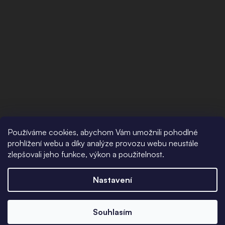
Používáme cookies, abychom Vám umožnili pohodlné
prohlížení webu a díky analýze provozu webu neustále
Detailní popis produktu
zlepšovali jeho funkce, výkon a použitelnost.
Ocelové náušnice kroužky
, vyrobené z vysoce kvalitní
Nastavení
chirurgické 316L oceli. Tyto náušnice mají středové
rozevírání, nasazují se tedy velmi pohodlně.
Vnitřní průměr náušnic je 10 mm. Tloušťka náušnice je 2
Souhlasím
mm, ztenčená část v uchu má tloušťku 1 mm.
Povrch je