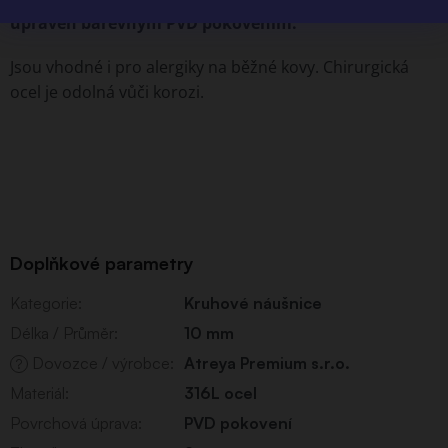
upraven barevným PVD pokovením.
Jsou vhodné i pro alergiky na běžné kovy. Chirurgická
ocel je odolná vůči korozi.
Doplňkové parametry
Kategorie
:
Kruhové náušnice
Délka / Průměr
:
10 mm
Dovozce / výrobce
:
Atreya Premium s.r.o.
?
Materiál
:
316L ocel
Povrchová úprava
:
PVD pokovení