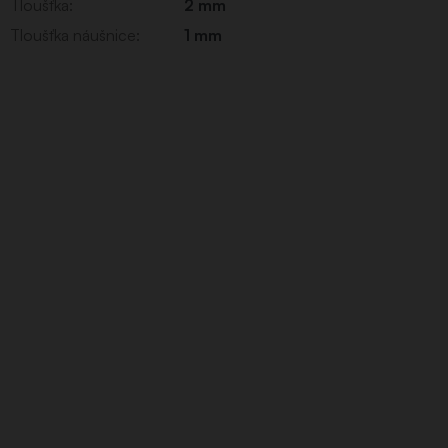
Tloušťka
:
2 mm
Tloušťka náušnice
:
1 mm