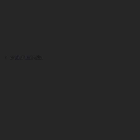
Přejít
na
obsah
Kruhy a kroužky