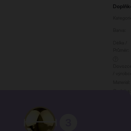
Doplňk
Kategori
Barva
:
Délka /
Průměr
:
?
Dovozc
/ výrobc
Materiál
:
Ozdoba
:
Tloušťka
Typ
piercing
Umístění