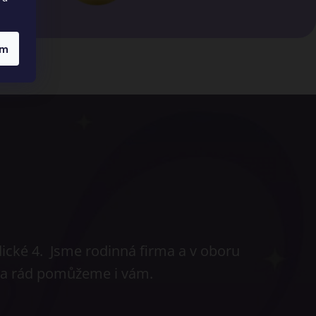
ím
dické 4. Jsme rodinná firma a v oboru
ů a rád pomůžeme i vám.