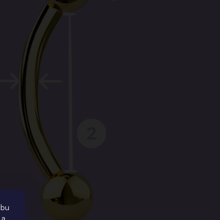
piercing
ebu
 a