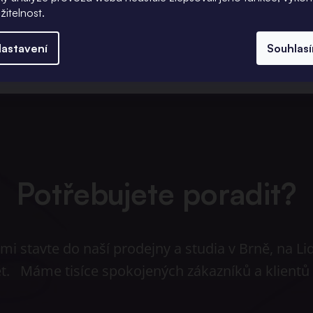
žitelnost.
astavení
Souhlas
Potřebujete poradit?
i stavte do naší prodejny a studia v Brně, na Li
et. Máme tisíce spokojených zákazníků a klient