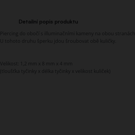
Detailní popis produktu
Piercing do obočí s illuminačními kameny na obou stranách
U tohoto druhu šperku jdou šroubovat obě kuličky.
Velikost: 1,2 mm x 8 mm x 4 mm
(tloušťka tyčinky x délka tyčinky x velikost kuliček)