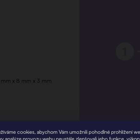
1,2 mm x 8 mm x 3 mm
žíváme cookies, abychom Vám umožnili pohodlné prohlížení w
íky analýze provozu webu neustále zlepšovali jeho funkce, výkon