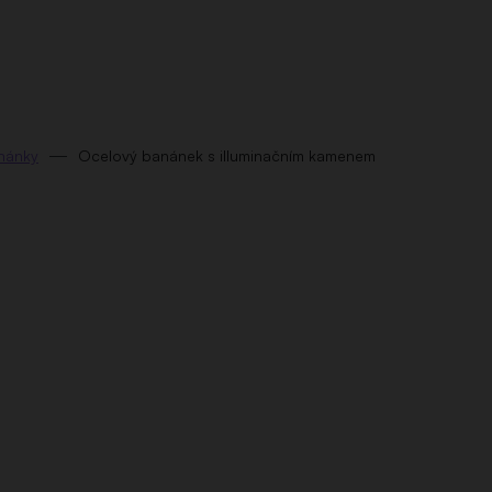
nánky
Ocelový banánek s illuminačním kamenem