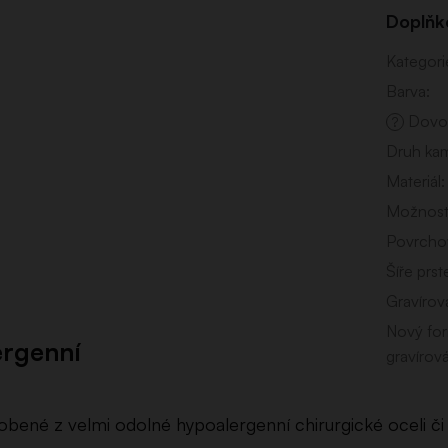
Doplňk
Kategori
Barva
:
Dovoz
?
Druh ka
Materiál
:
Možnost 
Povrcho
Šíře prs
Gravírov
Nový for
ergenní
gravírov
robené z velmi odolné hypoalergenní chirurgické oceli či