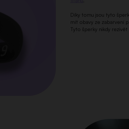
titanu
.
Díky tomu jsou tyto šperk
mít obavy ze zabarvení 
Tyto šperky nikdy rezivě