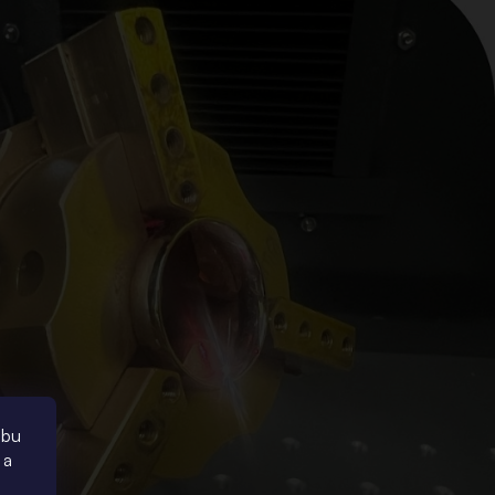
ebu
 a