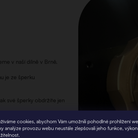
eme v naší dílně v Brně.
u je ze šperku
ak své šperky obdržíte jen
žíváme cookies, abychom Vám umožnili pohodlné prohlížení w
 protože dokonalé
íky analýze provozu webu neustále zlepšovali jeho funkce, výkon
žitelnost.