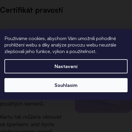
Certifikát pravosti
Ke všem stříbrným
Používáme cookies, abychom Vám umožnili pohodlné
šperkům od nás obdržíte
prohlížení webu a díky analýze provozu webu neustále
také jedinečnou kartu -
zlepšovali jeho funkce, výkon a použitelnost.
certifikát pravosti daného
šperku.
Nastavení
Každá karta obsahuje
informace o označení
Souhlasím
produktu, ryzosti materiálu
a o druhu třídě a čistotě
použitých kamenů.
Kartu tak můžete věnovat
se šperkem, aniž byste
obdarovanému museli