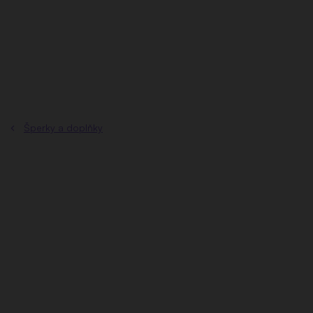
Přejít
na
obsah
Šperky a doplňky