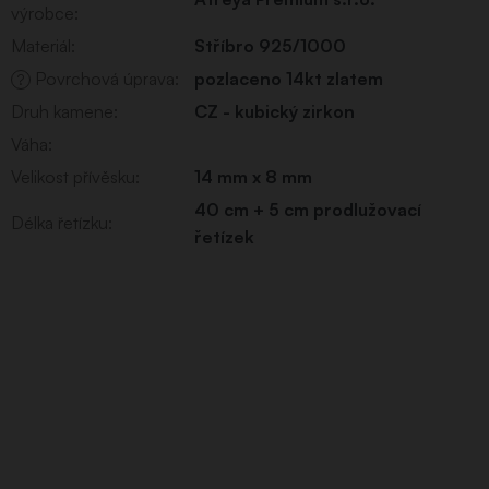
výrobce
:
Materiál
:
Stříbro 925/1000
Povrchová úprava
:
pozlaceno 14kt zlatem
?
Druh kamene
:
CZ - kubický zirkon
Váha
:
Velikost přívěsku
:
14 mm x 8 mm
40 cm + 5 cm prodlužovací
Délka řetízku
:
řetízek