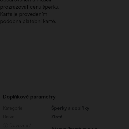
prozrazovat cenu šperku.
Karta je provedením
podobná platební kartě.
Doplňkové parametry
Kategorie
:
Šperky a doplňky
Barva
:
Zlatá
Dovozce /
?
Atreya Premium s.r.o.