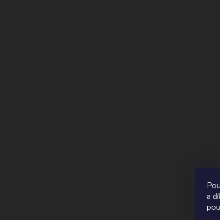
Pou
a d
pou