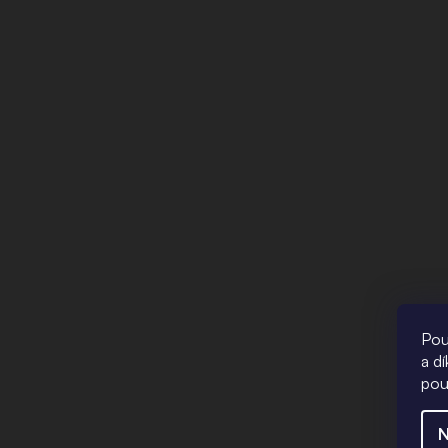
Pou
a d
pou
N