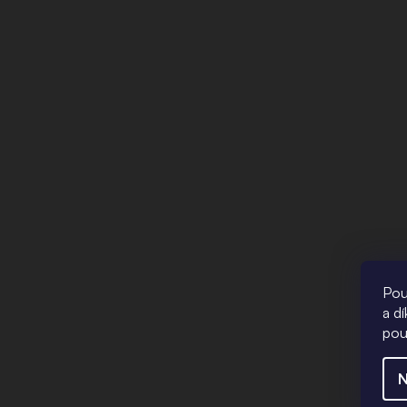
Pou
a d
pou
N