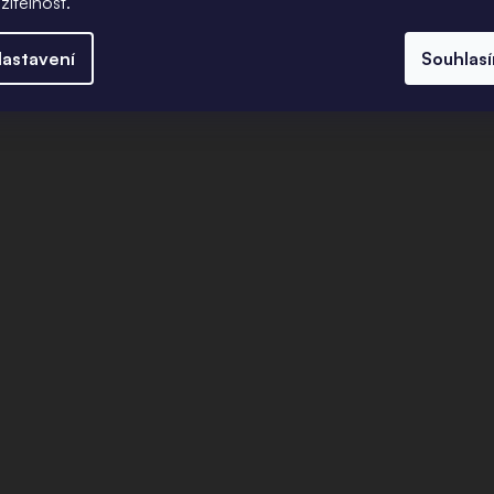
žitelnost.
astavení
Souhlas