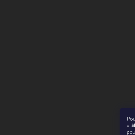
Pou
a d
pou