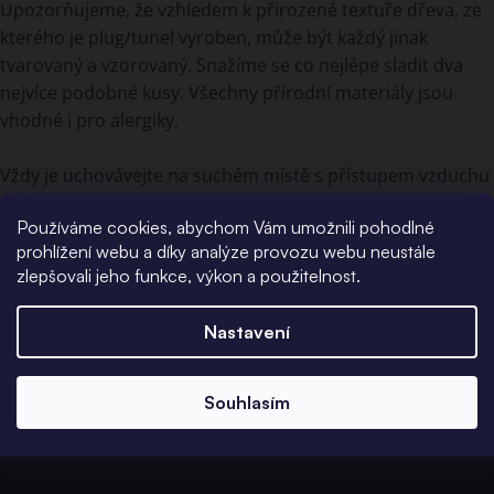
Upozorňujeme, že vzhledem k přirozené textuře dřeva, ze
kterého je plug/tunel vyroben, může být každý jinak
tvarovaný a vzorovaný. Snažíme se co nejlépe sladit dva
nejvíce podobné kusy. Všechny přírodní materiály jsou
vhodné i pro alergiky.
Vždy je uchovávejte na suchém místě s přístupem vzduchu
Organický materiál je citlivý na teplo a vlhkost.
Používáme cookies, abychom Vám umožnili pohodlné
prohlížení webu a díky analýze provozu webu neustále
zlepšovali jeho funkce, výkon a použitelnost.
Nastavení
Souhlasím