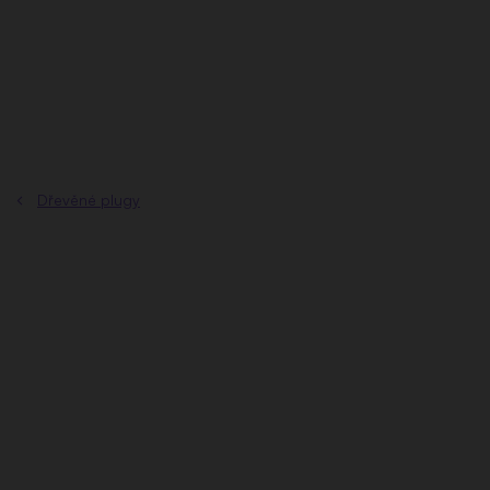
Přejít
na
obsah
Dřevěné plugy