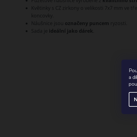
Puzetové náušnice vyrobené z
kvalitního stř
Květinky s CZ zirkony o velikosti 7x7 mm ve t
koncovky.
Náušnice jsou
označeny puncem
ryzosti.
Sada je
ideální jako dárek
.
Pou
a d
pou
N