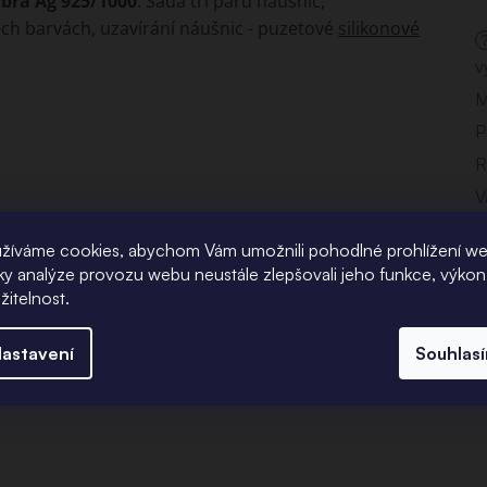
íbra Ag 925/1000
. Sada tří párů náušnic,
řech barvách, uzavírání náušnic - puzetové
silikonové
v
M
P
R
V
žíváme cookies, abychom Vám umožnili pohodlné prohlížení w
íky analýze provozu webu neustále zlepšovali jeho funkce, výkon
žitelnost.
astavení
Souhlas