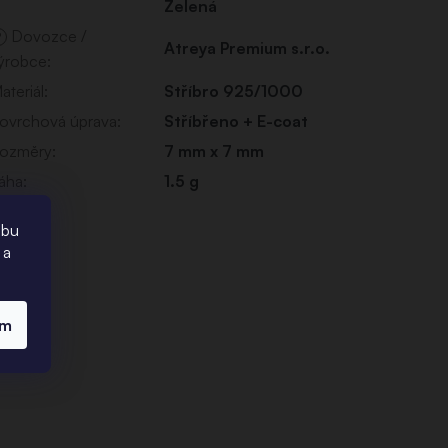
Zelená
Dovozce /
?
Atreya Premium s.r.o.
ýrobce
:
ateriál
:
Stříbro 925/1000
ovrchová úprava
:
Stříbřeno + E-coat
ozměry
:
7 mm x 7 mm
áha
:
1.5 g
ebu
 a
ím