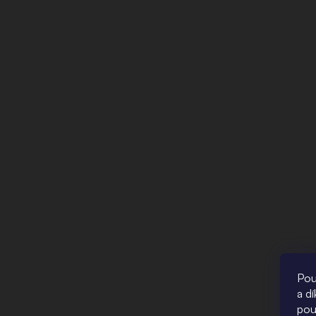
Pou
a d
pou