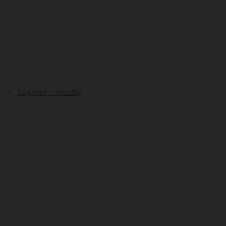
Přejít
na
obsah
Segmenty / kroužky