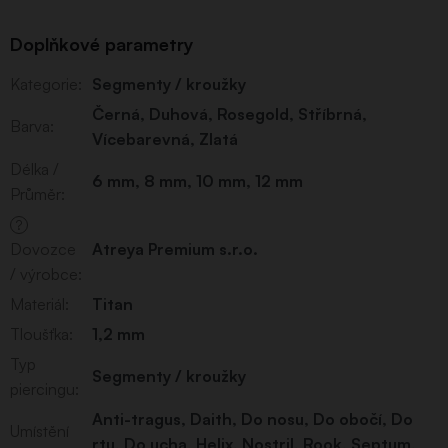
Doplňkové parametry
Kategorie
:
Segmenty / kroužky
Černá
,
Duhová
,
Rosegold
,
Stříbrná
,
Barva
:
Vícebarevná
,
Zlatá
Délka /
6 mm
,
8 mm
,
10 mm
,
12 mm
Průměr
:
?
Dovozce
Atreya Premium s.r.o.
/ výrobce
:
Materiál
:
Titan
Tloušťka
:
1,2 mm
Typ
Segmenty / kroužky
piercingu
:
Anti-tragus
,
Daith
,
Do nosu
,
Do obočí
,
Do
Umístění
rtu
,
Do ucha
,
Helix
,
Nostril
,
Rook
,
Septum
,