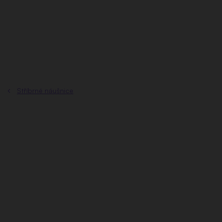
Přejít
na
obsah
Stříbrné náušnice