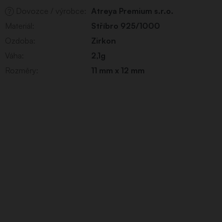
Dovozce / výrobce
:
Atreya Premium s.r.o.
?
Materiál
:
Stříbro 925/1000
Ozdoba
:
Zirkon
Váha
:
2,1g
Rozměry
:
11 mm x 12 mm