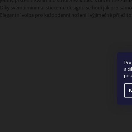
Jemný prsten z kvalitního stříbra 925/1000 s decentně zas
Díky svému minimalistickému designu se hodí jak pro samos
Elegantní volba pro každodenní nošení i výjimečné příležitos
Pou
a d
pou
N