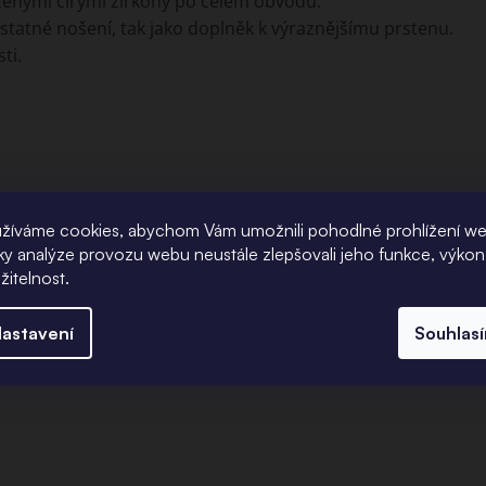
azenými čirými zirkony po celém obvodu.
tatné nošení, tak jako doplněk k výraznějšímu prstenu.
ti.
žíváme cookies, abychom Vám umožnili pohodlné prohlížení w
íky analýze provozu webu neustále zlepšovali jeho funkce, výkon
žitelnost.
astavení
Souhlas