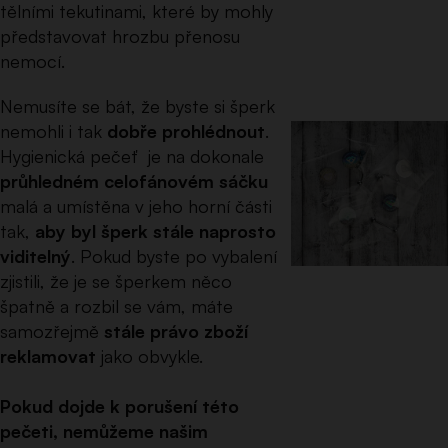
tělními tekutinami, které by mohly
představovat hrozbu přenosu
nemocí.
Nemusíte se bát, že byste si šperk
nemohli i tak
dobře prohlédnout
.
Hygienická pečeť je na dokonale
průhledném celofánovém sáčku
malá a umístěna v jeho horní části
tak,
aby byl šperk stále naprosto
viditelný
. Pokud byste po vybalení
zjistili, že je se šperkem něco
špatně a rozbil se vám, máte
samozřejmě
stále právo zboží
reklamovat
jako obvykle.
Pokud dojde k porušení této
pečeti, nemůžeme našim