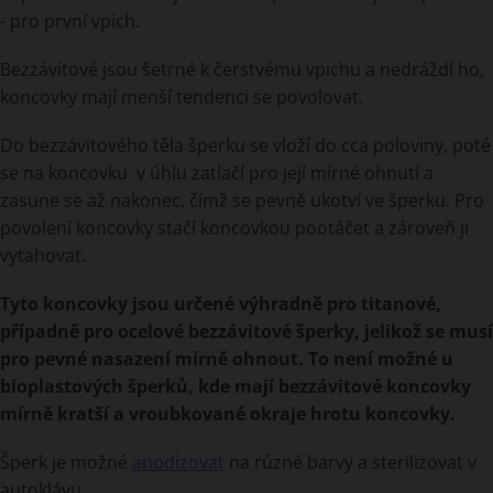
- pro první vpich.
Bezzávitové jsou šetrné k čerstvému vpichu a nedráždí ho,
koncovky mají menší tendenci se povolovat.
Do bezzávitového těla šperku se vloží do cca poloviny, poté
se na koncovku v úhlu zatlačí pro její mírné ohnutí a
zasune se až nakonec, čímž se pevně ukotví ve šperku. Pro
povolení koncovky stačí koncovkou pootáčet a zároveň ji
vytahovat.
Tyto koncovky jsou určené výhradně pro titanové,
případně pro ocelové bezzávitové šperky, jelikož se musí
pro pevné nasazení mírně ohnout. To není možné u
bioplastových šperků, kde mají bezzávitové koncovky
mírně kratší a vroubkované okraje hrotu koncovky.
Šperk je možné
anodizovat
na různé barvy a sterilizovat v
autoklávu.