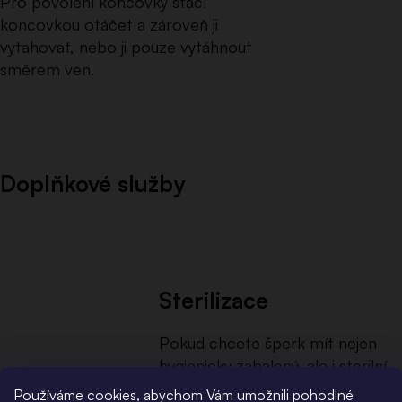
Pro povolení koncovky stačí
koncovkou otáčet a zároveň ji
vytahovat, nebo ji pouze vytáhnout
směrem ven.
Doplňkové služby
Sterilizace
Pokud chcete šperk mít nejen
hygienicky zabalený, ale i sterilní,
můžete si zvolit doplňkovou
Používáme cookies, abychom Vám umožnili pohodlné