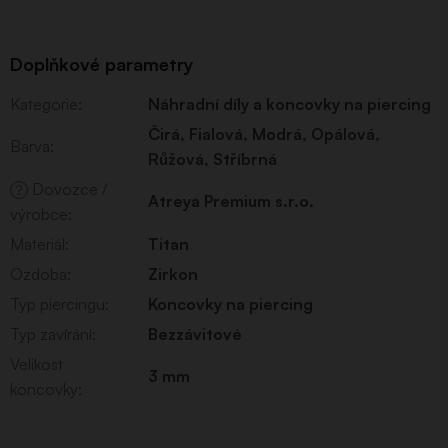
Doplňkové parametry
Kategorie
:
Náhradní díly a koncovky na piercing
Čirá
,
Fialová
,
Modrá
,
Opálová
,
Barva
:
Růžová
,
Stříbrná
Dovozce /
?
Atreya Premium s.r.o.
výrobce
:
Materiál
:
Titan
Ozdoba
:
Zirkon
Typ piercingu
:
Koncovky na piercing
Typ zavírání
:
Bezzávitové
Velikost
3 mm
koncovky
: