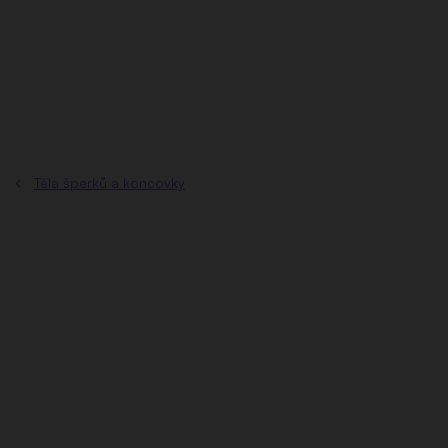
Přejít
na
obsah
Těla šperků a koncovky