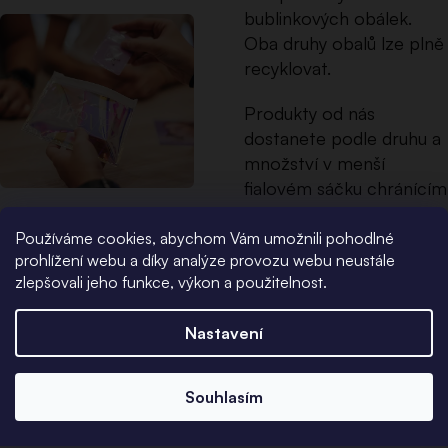
bublinkových obálek.
Oba druhy obalů lze plně
recyklovat.
Produkty od nás
dostanete podle druhu a
množství v menší
fialovém sáčku chránícím
před oxidací stříbrných
šperků. Více kousků pak
Používáme cookies, abychom Vám umožnili pohodlné
prohlížení webu a díky analýze provozu webu neustále
v holografické PVC
zlepšovali jeho funkce, výkon a použitelnost.
taštičce. Ta je i
deální na
cestování s více šperky,
Nastavení
ale využijete ji i na
doklady nebo make-up.
Souhlasím
Kupujete dárek?