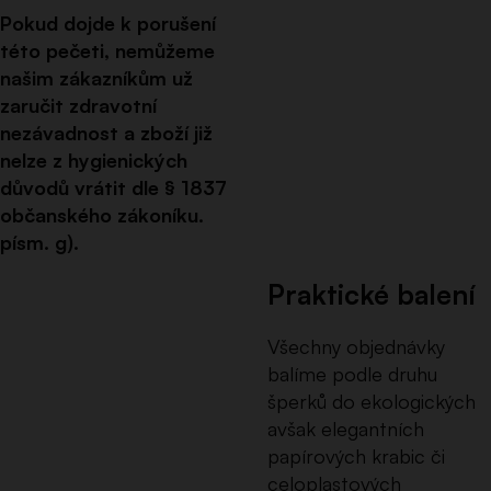
Pokud dojde k porušení
této pečeti, nemůžeme
našim zákazníkům už
zaručit zdravotní
nezávadnost a zboží již
nelze z hygienických
důvodů vrátit dle § 1837
občanského zákoníku.
písm. g).
Praktické balení
Všechny objednávky
balíme podle druhu
šperků do ekologických
avšak elegantních
papírových krabic či
celoplastových