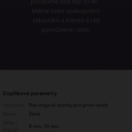
působíme více než 10 let.
Máme tisíce spokojených
zákazníků a klientů a rád
pomůžeme i vám.
Doplňkové parametry
Kategorie
:
Piercingové šperky pro první vpich
Barva
:
Zlatá
Délka /
8 mm
,
10 mm
Průměr
: