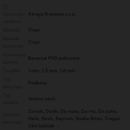
?
Dovozce /
Atreya Premium s.r.o.
výrobce
:
Materiál
:
Titan
Materiál
Titan
koncovek
:
Povrchová
Barevné PVD pokovení
úprava
:
Tloušťka
:
1 mm
,
1,2 mm
,
1,6 mm
Typ
Podkovy
piercingu
:
Typ
Vnitřní závit
zavírání
:
Conch
,
Daith
,
Do nosu
,
Do rtu
,
Do ucha
,
Umístění
Helix
,
Rook
,
Septum
,
Snake Bites
,
Tragus
,
piercingu
:
Ušní lalůček