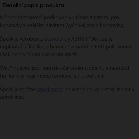
Detailní popis produktu
Náhradní titanová podkova s vnitřním závitem, pro
koncovky s vnějším závitem (vyčnívajícím z koncovky).
Šperk je vyroben z
titanu
třídy ASTM-F136, což je
implantační kvalita, v barevné variantě s PVD pokovením
však není vhodný pro první vpich.
Vnitřní závity jsou šetrné k čerstvému vpichu a nedráždí
ho, kuličky mají menší tendenci se povolovat.
Šperk je možné
anodizovat
na různé barvy a sterilizovat v
autoklávu.