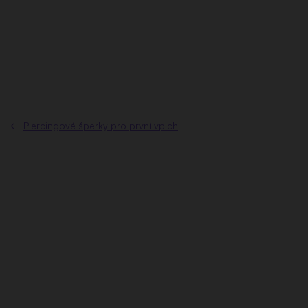
Přejít
na
obsah
Piercingové šperky pro první vpich