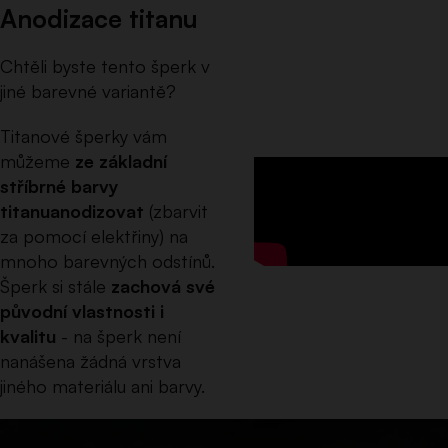
Anodizace titanu
Chtěli byste tento šperk v
jiné barevné variantě?
Titanové šperky vám
můžeme
ze základní
stříbrné barvy
titanu
anodizovat
(zbarvit
za pomocí elektřiny) na
mnoho barevných odstínů.
Šperk si stále
zachová své
původní vlastnosti i
kvalitu
- na šperk není
nanášena žádná vrstva
jiného materiálu ani barvy.