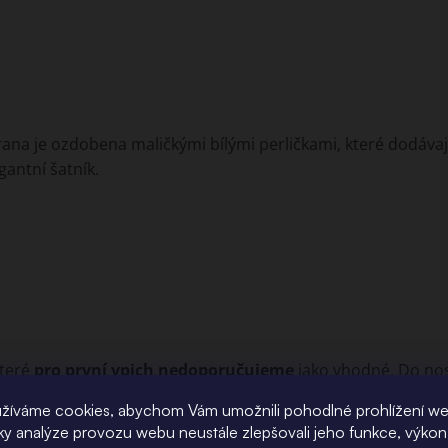
trana je ozdobena maličkými bílými perličkami, které dodáva
gantní šatník.
které
pro první vpich nedoporučujeme
jako vhodné. Do nos
žíváme cookies, abychom Vám umožnili pohodlné prohlížení w
íky analýze provozu webu neustále zlepšovali jeho funkce, výkon
ickou ocel.