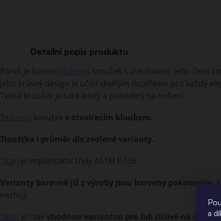
Detailní popis produktu
Pandi je luxusní
titanový
kroužek s otevíráním. Jeho čelní s
Jeho krásný design je učiní skvělým doplňkem pro každý ele
Tento kroužek je také lehký a pohodlný na nošení.
Titanový
kroužek
s otevíracím kloubem.
Tloušťka i průměr dle zvolené varianty.
Titan
je implantační třídy ASTM F-136 ,
Varianty barevné již z výroby jsou barveny pokovením
, 
nezhojí.
Pou
a d
Titan
je i tak
vhodnou variantou pro lidi citlivé na chirurg