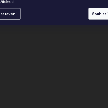
žitelnost.
astavení
Souhlas