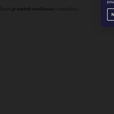
pou
Šperk
je možné sterilizovat
v autoklávu.
N