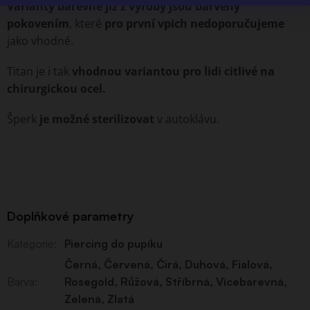
Varianty barevné již z výroby jsou barveny
pokovením
, které
pro první vpich nedoporučujeme
jako vhodné.
Titan je i tak
vhodnou variantou pro lidi citlivé na
chirurgickou ocel.
Šperk
je možné sterilizovat
v autoklávu.
Doplňkové parametry
Kategorie
:
Piercing do pupíku
Černá
,
Červená
,
Čirá
,
Duhová
,
Fialová
,
Barva
:
Rosegold
,
Růžová
,
Stříbrná
,
Vícebarevná
,
Zelená
,
Zlatá