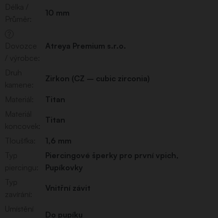
Délka /
10 mm
Průměr
:
?
Dovozce
Atreya Premium s.r.o.
/ výrobce
:
Druh
Zirkon (CZ – cubic zirconia)
kamene
:
Materiál
:
Titan
Materiál
Titan
koncovek
:
Tloušťka
:
1,6 mm
Typ
Piercingové šperky pro první vpich
,
piercingu
:
Pupíkovky
Typ
Vnitřní závit
zavírání
:
Umístění
Do pupíku