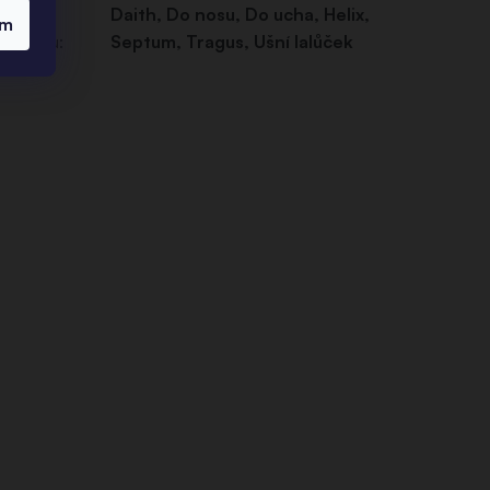
místění
Daith
,
Do nosu
,
Do ucha
,
Helix
,
ím
iercingu
:
Septum
,
Tragus
,
Ušní lalůček