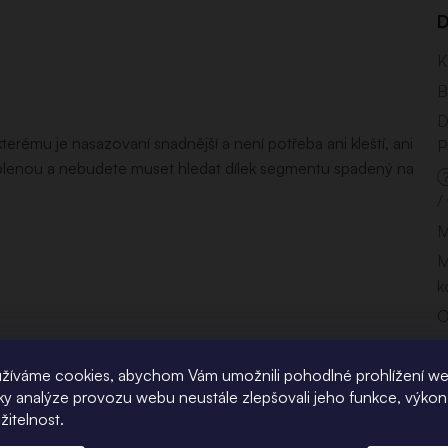
D
K
B
D
rému je nasazovaní snadnější a není potřeba ani kleští, ani
P
olenou a nebudete muset hledat dílek segmentu spadený na
/
M
M
k
O
T
žíváme cookies, abychom Vám umožnili pohodlné prohlížení w
T
íky analýze provozu webu neustále zlepšovali jeho funkce, výkon
p
žitelnost.
T