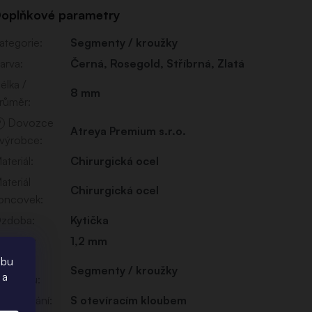
oplňkové parametry
ategorie
:
Segmenty / kroužky
arva
:
Černá
,
Rosegold
,
Stříbrná
,
Zlatá
élka /
8 mm
růměr
:
Dovozce
?
Atreya Premium s.r.o.
 výrobce
:
ateriál
:
Chirurgická ocel
ateriál
Chirurgická ocel
oncovek
:
zdoba
:
Kytička
loušťka
:
1,2 mm
ebu
yp
Segmenty / kroužky
 a
iercingu
:
yp zavírání
:
S otevíracím kloubem