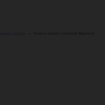
gmenty / kroužky
Ocelový septum s otevíráním filigránový