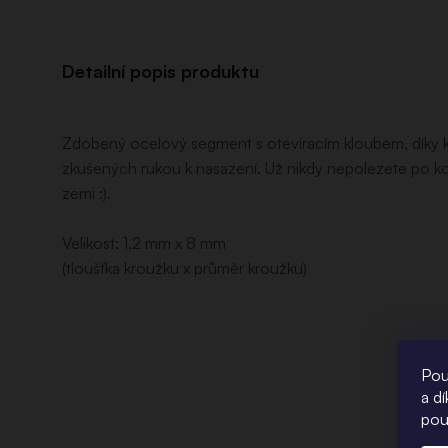
Detailní popis produktu
Zdobený ocelový segment s otevíracím kloubem, díky kte
zkušených rukou k nasazení. Už nikdy nepolezete po k
zemi :).
Velikost: 1,2 mm x 8 mm
(tloušťka kroužku x průměr kroužku)
Pou
a d
pou