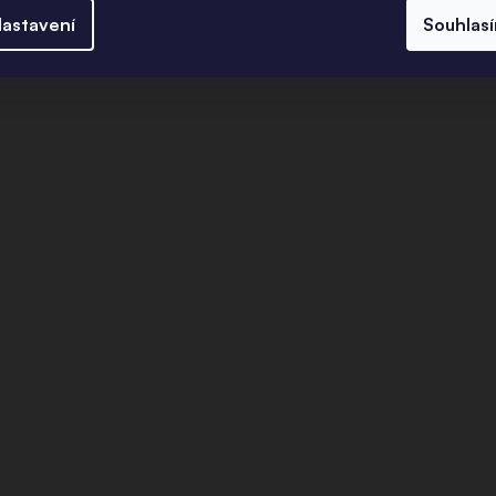
U
astavení
Souhlas
p